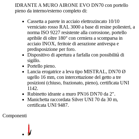
IDRANTE A MURO AIRONE EVO DN70 con portello
pieno da interno/esterno completo di:
Cassetta a parete in acciaio elettrozincato 10/10
verniciato rosso RAL 3000 a base di resine poliesteri, a
norma ISO 9227 resistente alla corrosione, portello
apribile di oltre 180° con cerniera a scomparsa in
acciaio INOX, feritoie di aerazione antivespa e
predisposizione per foro.
Dispositivo di apertura a farfalla con possibilità di
sigillo.
Portello pieno.
Lancia erogatrice a leva tipo MISTRAL, DN70 Ø
ugello 16 mm, con intercettazione del getto a tre
posizioni (chiuso, frazionato, pieno), certificata UNI
1142.
Rubinetto idrante a muro PN16 DN70 da 2".
Manichetta raccordata Silver UNI 70 da 30 m,
certificata UNI 9487.
Componenti