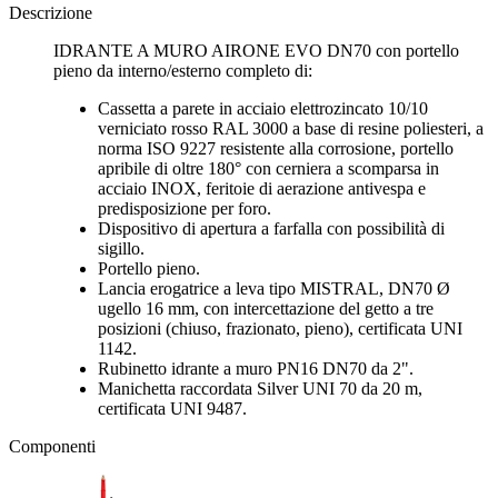
Descrizione
IDRANTE A MURO AIRONE EVO DN70 con portello
pieno da interno/esterno completo di:
Cassetta a parete in acciaio elettrozincato 10/10
verniciato rosso RAL 3000 a base di resine poliesteri, a
norma ISO 9227 resistente alla corrosione, portello
apribile di oltre 180° con cerniera a scomparsa in
acciaio INOX, feritoie di aerazione antivespa e
predisposizione per foro.
Dispositivo di apertura a farfalla con possibilità di
sigillo.
Portello pieno.
Lancia erogatrice a leva tipo MISTRAL, DN70 Ø
ugello 16 mm, con intercettazione del getto a tre
posizioni (chiuso, frazionato, pieno), certificata UNI
1142.
Rubinetto idrante a muro PN16 DN70 da 2".
Manichetta raccordata Silver UNI 70 da 20 m,
certificata UNI 9487.
Componenti