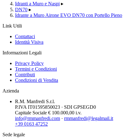
Idranti a Muro e Naspi
▸
DN70
▸
Idrante a Muro Airone EVO DN70 con Portello Pieno
Link Utili
Contattaci
Identità Visiva
Informazioni Legali
Privacy Policy
Termini e Condizioni
Contributi
Condizioni di Vendita
Azienda
R.M. Manfredi S.r.l.
P.IVA IT01595850023 · SDI GPSEGD0
Capitale Sociale € 100.000,00 i.v.
info@rmmanfredi.com
·
rmmanfredi@legalmail.it
+39 0163 47252
Sede legale