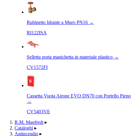
Rubinetto Idrante a Muro PN16
→
RI122ISA
Selletta porta manichetta in materiale plastico
→
CV1572FI
Cassetta Vuota Airone EVO DN70 con Portello Pieno
→
CV5403VE
R.M. Manfredi
▸
Cataloghi
▸
Antincendio
▸