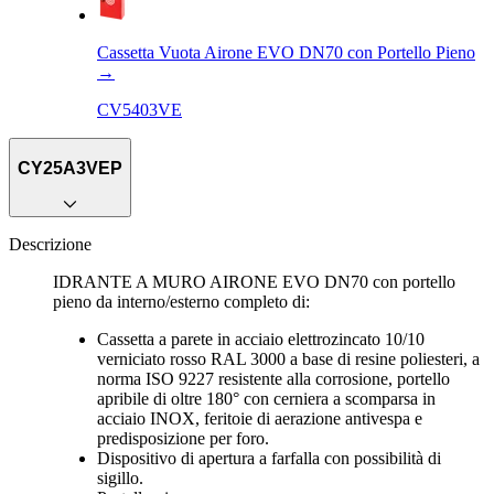
Cassetta Vuota Airone EVO DN70 con Portello Pieno
→
CV5403VE
CY25A3VEP
Descrizione
IDRANTE A MURO AIRONE EVO DN70 con portello
pieno da interno/esterno completo di:
Cassetta a parete in acciaio elettrozincato 10/10
verniciato rosso RAL 3000 a base di resine poliesteri, a
norma ISO 9227 resistente alla corrosione, portello
apribile di oltre 180° con cerniera a scomparsa in
acciaio INOX, feritoie di aerazione antivespa e
predisposizione per foro.
Dispositivo di apertura a farfalla con possibilità di
sigillo.