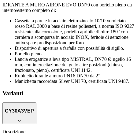
IDRANTE A MURO AIRONE EVO DN70 con portello pieno da
interno/esterno completo di:
Cassetta a parete in acciaio elettrozincato 10/10 verniciato
rosso RAL 3000 a base di resine poliesteri, a norma ISO 9227
resistente alla corrosione, portello apribile di oltre 180° con
cerniera a scomparsa in acciaio INOX, feritoie di aerazione
antivespa e predisposizione per foro.
Dispositivo di apertura a farfalla con possibilità di sigillo.
Portello pieno.
Lancia erogatrice a leva tipo MISTRAL, DN70 Ø ugello 16
mm, con intercettazione del getto a tre posizioni (chiuso,
frazionato, pieno), certificata UNI 1142.
Rubinetto idrante a muro PN16 DN70 da 2”.
Manichetta raccordata Silver UNI 70, certificata UNI 9487.
Varianti
CY30A3VEP
Descrizione