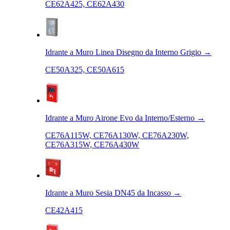
CE62A425, CE62A430
Idrante a Muro Linea Disegno da Interno Grigio
→
CE50A325, CE50A615
Idrante a Muro Airone Evo da Interno/Esterno
→
CE76A115W, CE76A130W, CE76A230W,
CE76A315W, CE76A430W
Idrante a Muro Sesia DN45 da Incasso
→
CE42A415