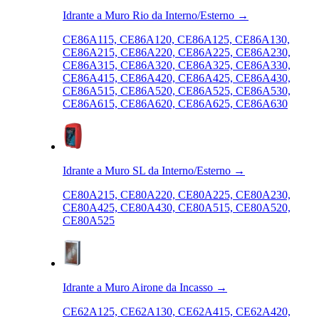
Idrante a Muro Rio da Interno/Esterno
→
CE86A115, CE86A120, CE86A125, CE86A130,
CE86A215, CE86A220, CE86A225, CE86A230,
CE86A315, CE86A320, CE86A325, CE86A330,
CE86A415, CE86A420, CE86A425, CE86A430,
CE86A515, CE86A520, CE86A525, CE86A530,
CE86A615, CE86A620, CE86A625, CE86A630
Idrante a Muro SL da Interno/Esterno
→
CE80A215, CE80A220, CE80A225, CE80A230,
CE80A425, CE80A430, CE80A515, CE80A520,
CE80A525
Idrante a Muro Airone da Incasso
→
CE62A125, CE62A130, CE62A415, CE62A420,