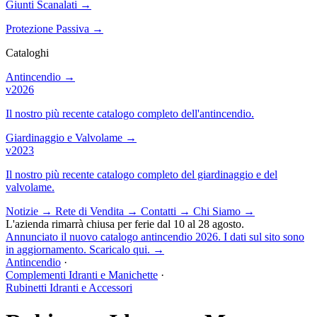
Giunti Scanalati
→
Protezione Passiva
→
Cataloghi
Antincendio
→
v2026
Il nostro più recente catalogo completo dell'antincendio.
Giardinaggio e Valvolame
→
v2023
Il nostro più recente catalogo completo del giardinaggio e del
valvolame.
Notizie
→
Rete di Vendita
→
Contatti
→
Chi Siamo
→
L'azienda rimarrà chiusa per ferie dal 10 al 28 agosto.
Annunciato il nuovo catalogo antincendio 2026. I dati sul sito sono
in aggiornamento. Scaricalo qui.
→
Antincendio
·
Complementi Idranti e Manichette
·
Rubinetti Idranti e Accessori