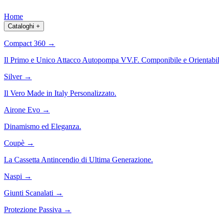
Home
Cataloghi
+
Compact 360
→
Il Primo e Unico Attacco Autopompa VV.F. Componibile e Orientabil
Silver
→
Il Vero Made in Italy Personalizzato.
Airone Evo
→
Dinamismo ed Eleganza.
Coupè
→
La Cassetta Antincendio di Ultima Generazione.
Naspi
→
Giunti Scanalati
→
Protezione Passiva
→