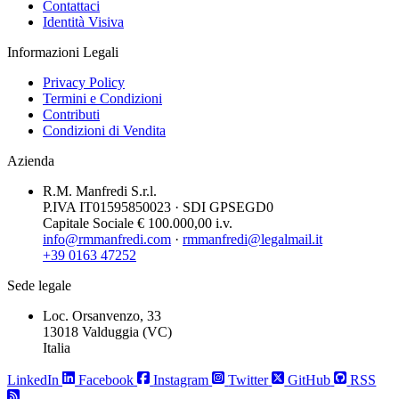
Contattaci
Identità Visiva
Informazioni Legali
Privacy Policy
Termini e Condizioni
Contributi
Condizioni di Vendita
Azienda
R.M. Manfredi S.r.l.
P.IVA IT01595850023 · SDI GPSEGD0
Capitale Sociale € 100.000,00 i.v.
info@rmmanfredi.com
·
rmmanfredi@legalmail.it
+39 0163 47252
Sede legale
Loc. Orsanvenzo, 33
13018 Valduggia (VC)
Italia
LinkedIn
Facebook
Instagram
Twitter
GitHub
RSS