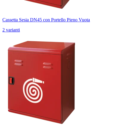
Cassetta Sesia DN45 con Portello Pieno Vuota
2 varianti