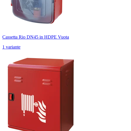
Cassetta Rio DN45 in HDPE Vuota
1 variante