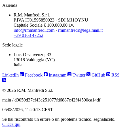
Azienda
R.M. Manfredi S.r.l.
P.IVA IT01595850023 · SDI MJ1OYNU
Capitale Sociale € 100.000,00 i.v.
info@rmmanfredi.com
·
rmmanfredi@legalmail.it
+39 0163 47252
Sede legale
Loc. Orsanvenzo, 33
13018 Valduggia (VC)
Italia
LinkedIn
Facebook
Instagram
Twitter
GitHub
RSS
© 2026 R.M. Manfredi S.r.l.
main / d9050d37cf43e251077fd6887e42f44590ca14df
05/08/2026, 11:20:13 CEST
Se hai riscontrato un errore o un problema tecnico, segnalacelo.
Clicca qui
.