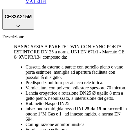
MA1501FI
CE33A215M
Descrizione
NASPO SESIA A PARETE TWIN CON VANO PORTA
ESTINTORE DN 25 a norma UNI EN 671/1 - Marcato CE,
0497/CPR/134 composto da:
Cassetta da esterno a parete con portello pieno e vano
porta estintore, maniglia ad apertura facilitata con
possibilità di sigillo.
Predisposizioni foro per attacco rete idrica.
Verniciatura con polvere poliestere spessore 70 micron.
Lancia erogatrice a rotazione DN25 Ø ugello 8 mm a
getto pieno, nebulizzato, a interruzione del getto.
Rubinetto Naspo DN25.
tubazione semirigida rossa
UNI 25 da 15 m
raccordi in
ottone 1"M Gas e 1" ad innesto rapido, a norma EN
694.
Configurazione antinfortunistica.
Fornita senza estintore.