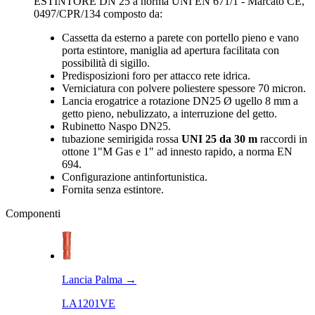
ESTINTORE DN 25 a norma UNI EN 671/1 - Marcato CE,
0497/CPR/134 composto da:
Cassetta da esterno a parete con portello pieno e vano
porta estintore, maniglia ad apertura facilitata con
possibilità di sigillo.
Predisposizioni foro per attacco rete idrica.
Verniciatura con polvere poliestere spessore 70 micron.
Lancia erogatrice a rotazione DN25 Ø ugello 8 mm a
getto pieno, nebulizzato, a interruzione del getto.
Rubinetto Naspo DN25.
tubazione semirigida rossa
UNI 25 da 30 m
raccordi in
ottone 1"M Gas e 1" ad innesto rapido, a norma EN
694.
Configurazione antinfortunistica.
Fornita senza estintore.
Componenti
Lancia Palma
→
LA1201VE