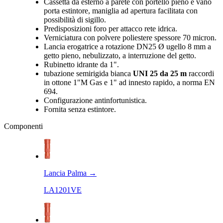
Cassetta da esterno a parete con portello pieno e vano
porta estintore, maniglia ad apertura facilitata con
possibilità di sigillo.
Predisposizioni foro per attacco rete idrica.
Verniciatura con polvere poliestere spessore 70 micron.
Lancia erogatrice a rotazione DN25 Ø ugello 8 mm a
getto pieno, nebulizzato, a interruzione del getto.
Rubinetto idrante da 1".
tubazione semirigida bianca
UNI 25 da 25 m
raccordi
in ottone 1"M Gas e 1" ad innesto rapido, a norma EN
694.
Configurazione antinfortunistica.
Fornita senza estintore.
Componenti
Lancia Palma
→
LA1201VE