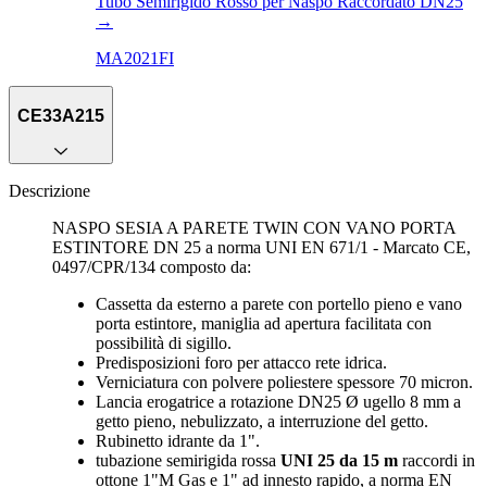
Tubo Semirigido Rosso per Naspo Raccordato DN25
→
MA2021FI
CE33A215
Descrizione
NASPO SESIA A PARETE TWIN CON VANO PORTA
ESTINTORE DN 25 a norma UNI EN 671/1 - Marcato CE,
0497/CPR/134 composto da:
Cassetta da esterno a parete con portello pieno e vano
porta estintore, maniglia ad apertura facilitata con
possibilità di sigillo.
Predisposizioni foro per attacco rete idrica.
Verniciatura con polvere poliestere spessore 70 micron.
Lancia erogatrice a rotazione DN25 Ø ugello 8 mm a
getto pieno, nebulizzato, a interruzione del getto.
Rubinetto idrante da 1".
tubazione semirigida rossa
UNI 25 da 15 m
raccordi in
ottone 1"M Gas e 1" ad innesto rapido, a norma EN