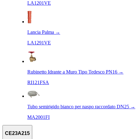
LA1201VE
Lancia Palma
→
LA1291VE
Rubinetto Idrante a Muro Tipo Tedesco PN16
→
RI121FSA
Tubo semirigido bianco per naspo raccordato DN25
→
MA2001FI
CE23A215