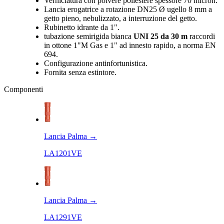
Verniciatura con polvere poliestere spessore 70 micron.
Lancia erogatrice a rotazione DN25 Ø ugello 8 mm a
getto pieno, nebulizzato, a interruzione del getto.
Rubinetto idrante da 1".
tubazione semirigida bianca
UNI 25 da 30 m
raccordi
in ottone 1"M Gas e 1" ad innesto rapido, a norma EN
694.
Configurazione antinfortunistica.
Fornita senza estintore.
Componenti
Lancia Palma
→
LA1201VE
Lancia Palma
→
LA1291VE