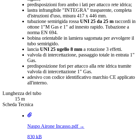
predisposizioni foro ambo i lati per attacco rete idrica;
lastra infrangibile "INTEGRA" trasparente, completa
d'istruzioni d'uso, misura 417 x 446 mm.
tubazione semirigida rossa
UNI 25 da 25 m
raccordi in
ottone 1"M Gas e 1" ad innesto rapido. Tubazione a
norma EN 694.
bobina orientabile in lamiera sagomata per avvolgere il
tubo semirigido.
lancia
UNI 25 ugello 8 mm
a rotazione 3 effetti.
valvola di intercettazione, passaggio totale in entrata 1"
Gas.
predisposizione fori per attacco alla rete idrica tramite
valvola di intercettazione 1" Gas.
adesivo con codice identificativo marchio CE applicato
all'interno.
Lunghezza del tubo
15 m
Scheda Tecnica
Naspo Airone Incasso.pdf
→
830 kB