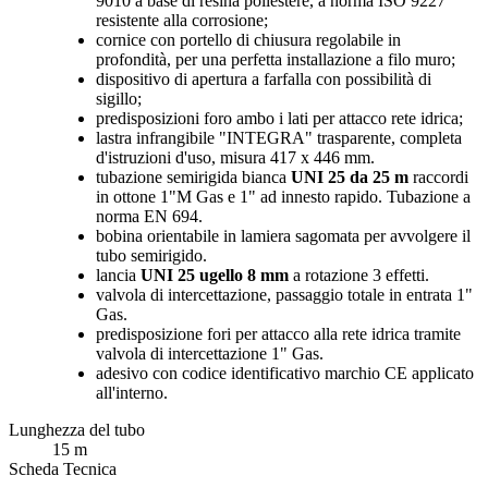
9010 a base di resina poliestere, a norma ISO 9227
resistente alla corrosione;
cornice con portello di chiusura regolabile in
profondità, per una perfetta installazione a filo muro;
dispositivo di apertura a farfalla con possibilità di
sigillo;
predisposizioni foro ambo i lati per attacco rete idrica;
lastra infrangibile "INTEGRA" trasparente, completa
d'istruzioni d'uso, misura 417 x 446 mm.
tubazione semirigida bianca
UNI 25 da 25 m
raccordi
in ottone 1"M Gas e 1" ad innesto rapido. Tubazione a
norma EN 694.
bobina orientabile in lamiera sagomata per avvolgere il
tubo semirigido.
lancia
UNI 25 ugello 8 mm
a rotazione 3 effetti.
valvola di intercettazione, passaggio totale in entrata 1"
Gas.
predisposizione fori per attacco alla rete idrica tramite
valvola di intercettazione 1" Gas.
adesivo con codice identificativo marchio CE applicato
all'interno.
Lunghezza del tubo
15 m
Scheda Tecnica