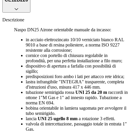
Descrizione
Naspo DN25 Airone orientabile manuale da incasso:
in acciaio elettrozincato 10/10 verniciato bianco RAL
9010 a base di resina poliestere, a norma ISO 9227
resistente alla corrosione;
cornice con portello di chiusura regolabile in
profondità, per una perfetta installazione a filo muro;
dispositivo di apertura a farfalla con possibilità di
sigillo;
predisposizioni foro ambo i lati per attacco rete idrica;
lastra infrangibile "INTEGRA" trasparente, completa
d'istruzioni d'uso, misura 417 x 446 mm.
tubazione semirigida rossa
UNI 25 da 20 m
raccordi in
ottone 1"M Gas e 1" ad innesto rapido. Tubazione a
norma EN 694.
bobina orientabile in lamiera sagomata per avvolgere il
tubo semirigido.
lancia
UNI 25 ugello 8 mm
a rotazione 3 effetti.
valvola di intercettazione, passaggio totale in entrata 1"
Gas.