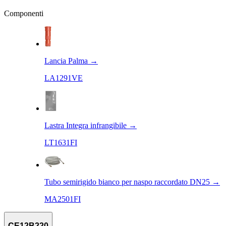
Componenti
Lancia Palma
→
LA1291VE
Lastra Integra infrangibile
→
LT1631FI
Tubo semirigido bianco per naspo raccordato DN25
→
MA2501FI
CE12B220