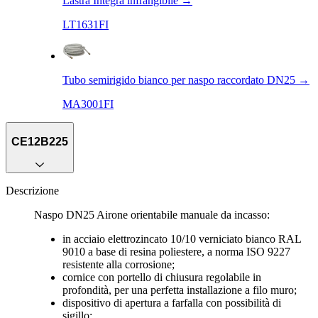
Lastra Integra infrangibile
→
LT1631FI
Tubo semirigido bianco per naspo raccordato DN25
→
MA3001FI
CE12B225
Descrizione
Naspo DN25 Airone orientabile manuale da incasso:
in acciaio elettrozincato 10/10 verniciato bianco RAL
9010 a base di resina poliestere, a norma ISO 9227
resistente alla corrosione;
cornice con portello di chiusura regolabile in
profondità, per una perfetta installazione a filo muro;
dispositivo di apertura a farfalla con possibilità di
sigillo;