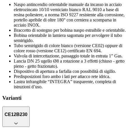
Naspo antincendio orientabile manuale da incasso in acciaio
elettrozincato 10/10 verniciato bianco RAL 9010 a base di
resina poliestere, a norma ISO 9227 resistente alla corrosione,
portello apribile di oltre 180° con cerniera a scomparsa in
acciaio INOX.
Braccetto di sostegno per bobina naspo estraibile e orientabile.
Bobina orientabile in lamiera sagomata per avvolgere il tubo
semirigido.
Tubo semirigido di colore bianco (versione CE02) oppure di
colore rosso (versione CE12) certificato EN 694.
Valvola di intercettazione, passaggio totale in entrata 1” Gas.
Lancia DN 25 ugello Ø8 a rotazione a 3 effetti (chiuso - getto
pieno - getto frazionato).
Dispositivo di apertura a farfalla con possibilità di sigillo.
Predisposizioni foro ambo i lati per attacco rete idrica.
Lastra infrangibile “INTEGRA” trasparente, completa di
istruzioni d’uso.
Varianti
CE12B230