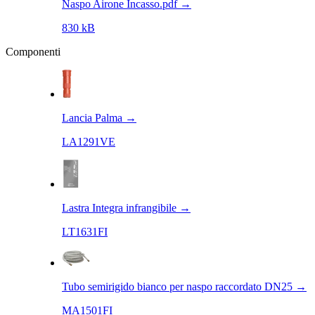
Naspo Airone Incasso.pdf
→
830 kB
Componenti
Lancia Palma
→
LA1291VE
Lastra Integra infrangibile
→
LT1631FI
Tubo semirigido bianco per naspo raccordato DN25
→
MA1501FI