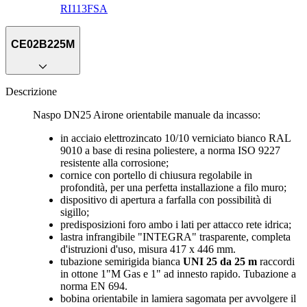
RI113FSA
CE02B225M
Descrizione
Naspo DN25 Airone orientabile manuale da incasso:
in acciaio elettrozincato 10/10 verniciato bianco RAL
9010 a base di resina poliestere, a norma ISO 9227
resistente alla corrosione;
cornice con portello di chiusura regolabile in
profondità, per una perfetta installazione a filo muro;
dispositivo di apertura a farfalla con possibilità di
sigillo;
predisposizioni foro ambo i lati per attacco rete idrica;
lastra infrangibile "INTEGRA" trasparente, completa
d'istruzioni d'uso, misura 417 x 446 mm.
tubazione semirigida bianca
UNI 25 da 25 m
raccordi
in ottone 1"M Gas e 1" ad innesto rapido. Tubazione a
norma EN 694.
bobina orientabile in lamiera sagomata per avvolgere il