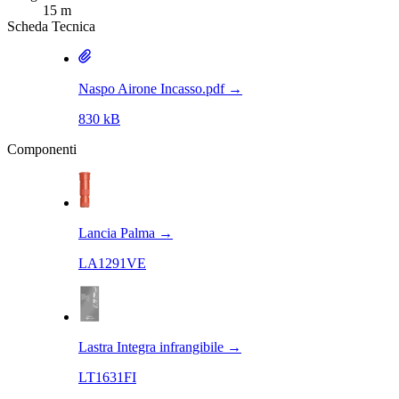
15 m
Scheda Tecnica
Naspo Airone Incasso.pdf
→
830 kB
Componenti
Lancia Palma
→
LA1291VE
Lastra Integra infrangibile
→
LT1631FI