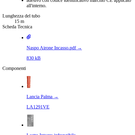
adesivo con codice identificativo marchio CE applicato
all'interno.
Lunghezza del tubo
15 m
Scheda Tecnica
Naspo Airone Incasso.pdf
→
830 kB
Componenti
Lancia Palma
→
LA1291VE