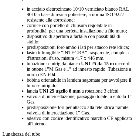
in acciaio elettrozincato 10/10 verniciato bianco RAL
9010 a base di resina poliestere, a norma ISO 9227
resistente alla corrosione;
cornice con portello di chiusura regolabile in
profondità, per una perfetta installazione a filo muro;
dispositivo di apertura a farfalla con possibilità di
sigillo;
predisposizioni foro ambo i lati per attacco rete idrica;
lastra infrangibile "INTEGRA" trasparente, completa
d'istruzioni d'uso, misura 417 x 446 mm.
tubazione semirigida bianca
UNI 25 da 15 m
raccordi
in ottone 1"M Gas e 1" ad innesto rapido. Tubazione a
norma EN 694.
bobina orientabile in lamiera sagomata per avvolgere il
tubo semirigido.
lancia
UNI 25 ugello 8 mm
a rotazione 3 effetti.
valvola di intercettazione, passaggio totale in entrata 1"
Gas.
predisposizione fori per attacco alla rete idrica tramite
valvola di intercettazione 1" Gas.
adesivo con codice identificativo marchio CE applicato
all'interno.
Lunghezza del tubo