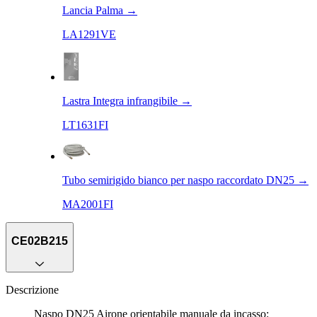
Lancia Palma
→
LA1291VE
Lastra Integra infrangibile
→
LT1631FI
Tubo semirigido bianco per naspo raccordato DN25
→
MA2001FI
CE02B215
Descrizione
Naspo DN25 Airone orientabile manuale da incasso: