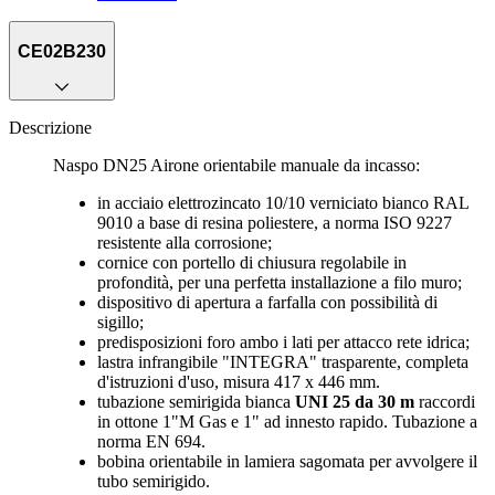
CE02B230
Descrizione
Naspo DN25 Airone orientabile manuale da incasso:
in acciaio elettrozincato 10/10 verniciato bianco RAL
9010 a base di resina poliestere, a norma ISO 9227
resistente alla corrosione;
cornice con portello di chiusura regolabile in
profondità, per una perfetta installazione a filo muro;
dispositivo di apertura a farfalla con possibilità di
sigillo;
predisposizioni foro ambo i lati per attacco rete idrica;
lastra infrangibile "INTEGRA" trasparente, completa
d'istruzioni d'uso, misura 417 x 446 mm.
tubazione semirigida bianca
UNI 25 da 30 m
raccordi
in ottone 1"M Gas e 1" ad innesto rapido. Tubazione a
norma EN 694.
bobina orientabile in lamiera sagomata per avvolgere il
tubo semirigido.