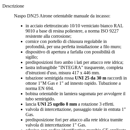
Descrizione
Naspo DN25 Airone orientabile manuale da incasso:
in acciaio elettrozincato 10/10 verniciato bianco RAL
9010 a base di resina poliestere, a norma ISO 9227
resistente alla corrosione;
cornice con portello di chiusura regolabile in
profondità, per una perfetta installazione a filo muro;
dispositivo di apertura a farfalla con possibilità di
sigillo;
predisposizioni foro ambo i lati per attacco rete idrica;
lastra infrangibile "INTEGRA" trasparente, completa
d'istruzioni d'uso, misura 417 x 446 mm.
tubazione semirigida rossa
UNI 25 da 30 m
raccordi in
ottone 1"M Gas e 1" ad innesto rapido. Tubazione a
norma EN 694.
bobina orientabile in lamiera sagomata per avvolgere il
tubo semirigido.
lancia
UNI 25 ugello 8 mm
a rotazione 3 effetti.
valvola di intercettazione, passaggio totale in entrata 1"
Gas.
predisposizione fori per attacco alla rete idrica tramite
valvola di intercettazione 1" Gas.