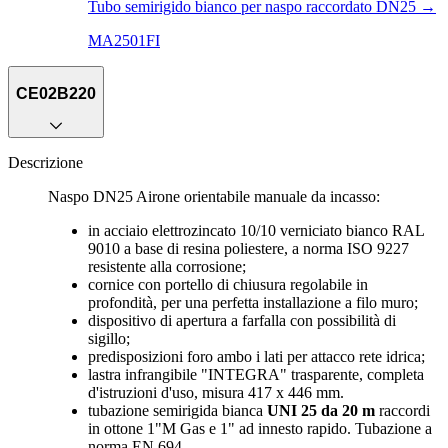
Tubo semirigido bianco per naspo raccordato DN25
→
MA2501FI
CE02B220
Descrizione
Naspo DN25 Airone orientabile manuale da incasso:
in acciaio elettrozincato 10/10 verniciato bianco RAL
9010 a base di resina poliestere, a norma ISO 9227
resistente alla corrosione;
cornice con portello di chiusura regolabile in
profondità, per una perfetta installazione a filo muro;
dispositivo di apertura a farfalla con possibilità di
sigillo;
predisposizioni foro ambo i lati per attacco rete idrica;
lastra infrangibile "INTEGRA" trasparente, completa
d'istruzioni d'uso, misura 417 x 446 mm.
tubazione semirigida bianca
UNI 25 da 20 m
raccordi
in ottone 1"M Gas e 1" ad innesto rapido. Tubazione a
norma EN 694.