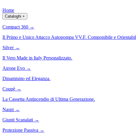
Home
Cataloghi
+
Compact 360
→
Il Primo e Unico Attacco Autopompa VV.F. Componibile e Orientabil
Silver
→
Il Vero Made in Italy Personalizzato.
Airone Evo
→
Dinamismo ed Eleganza.
Coupè
→
La Cassetta Antincendio di Ultima Generazione.
Naspi
→
Giunti Scanalati
→
Protezione Passiva
→