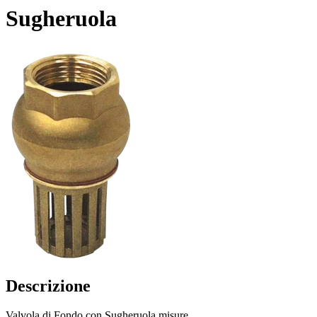
Sugheruola
Descrizione
Valvola di Fondo con Sugheruola misure