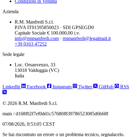
Condizioni di Vendita
Azienda
R.M. Manfredi S.r.l.
P.IVA IT01595850023 · SDI GPSEGD0
Capitale Sociale € 100.000,00 i.v.
info@rmmanfredi.com
·
rmmanfredi@legalmail.it
+39 0163 47252
Sede legale
Loc. Orsanvenzo, 33
13018 Valduggia (VC)
Italia
LinkedIn
Facebook
Instagram
Twitter
GitHub
RSS
© 2026 R.M. Manfredi S.r.l.
main / d168f02f7ef0dd1c57680f839786523085d6b68f
07/08/2026, 0:53:05 CEST
Se hai riscontrato un errore o un problema tecnico, segnalacelo.