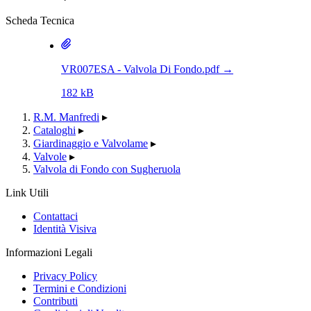
Scheda Tecnica
VR007ESA - Valvola Di Fondo.pdf
→
182 kB
R.M. Manfredi
▸
Cataloghi
▸
Giardinaggio e Valvolame
▸
Valvole
▸
Valvola di Fondo con Sugheruola
Link Utili
Contattaci
Identità Visiva
Informazioni Legali
Privacy Policy
Termini e Condizioni
Contributi