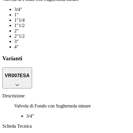
3/4"
1"
1"1/4
1"1/2
2"
2"1/2
3"
4"
Varianti
VR007ESA
Descrizione
Valvola di Fondo con Sugheruola misure
3/4"
Scheda Tecnica