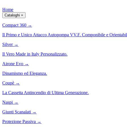
Home
Cataloghi
+
Compact 360
→
Il Primo e Unico Attacco Autopompa VV.F. Componibile e Orientabil
Silver
→
Il Vero Made in Italy Personalizzato.
Airone Evo
→
Dinamismo ed Eleganza.
Coupè
→
La Cassetta Antincendio di Ultima Generazione.
Naspi
→
Giunti Scanalati
→
Protezione Passiva
→