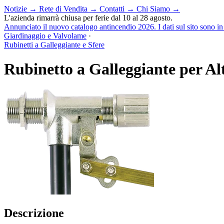
Notizie
→
Rete di Vendita
→
Contatti
→
Chi Siamo
→
L'azienda rimarrà chiusa per ferie dal 10 al 28 agosto.
Annunciato il nuovo catalogo antincendio 2026. I dati sul sito sono i
Giardinaggio e Valvolame
·
Rubinetti a Galleggiante e Sfere
Rubinetto a Galleggiante per Alt
Descrizione