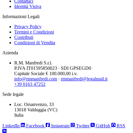
Contattaci
Identità Visiva
Informazioni Legali
Privacy Policy
Termini e Condizioni
Contributi
Condizioni di Vendita
Azienda
R.M. Manfredi S.r.l.
P.IVA IT01595850023 · SDI GPSEGD0
Capitale Sociale € 100.000,00 i.v.
info@rmmanfredi.com
·
rmmanfredi@legalmail.it
+39 0163 47252
Sede legale
Loc. Orsanvenzo, 33
13018 Valduggia (VC)
Italia
LinkedIn
Facebook
Instagram
Twitter
GitHub
RSS