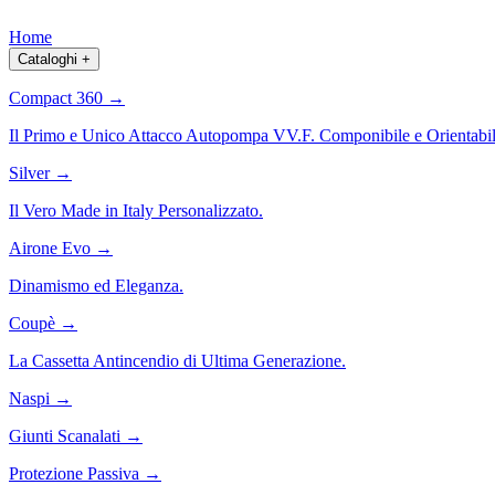
Home
Cataloghi
+
Compact 360
→
Il Primo e Unico Attacco Autopompa VV.F. Componibile e Orientabil
Silver
→
Il Vero Made in Italy Personalizzato.
Airone Evo
→
Dinamismo ed Eleganza.
Coupè
→
La Cassetta Antincendio di Ultima Generazione.
Naspi
→
Giunti Scanalati
→
Protezione Passiva
→