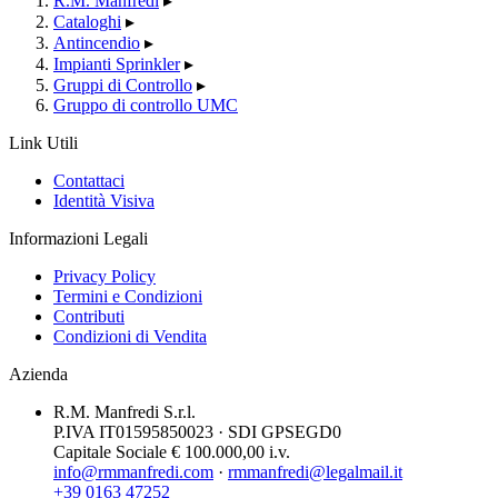
R.M. Manfredi
▸
Cataloghi
▸
Antincendio
▸
Impianti Sprinkler
▸
Gruppi di Controllo
▸
Gruppo di controllo UMC
Link Utili
Contattaci
Identità Visiva
Informazioni Legali
Privacy Policy
Termini e Condizioni
Contributi
Condizioni di Vendita
Azienda
R.M. Manfredi S.r.l.
P.IVA IT01595850023 · SDI GPSEGD0
Capitale Sociale € 100.000,00 i.v.
info@rmmanfredi.com
·
rmmanfredi@legalmail.it
+39 0163 47252