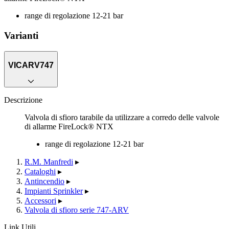
range di regolazione 12-21 bar
Varianti
VICARV747
Descrizione
Valvola di sfioro tarabile da utilizzare a corredo delle valvole
di allarme FireLock® NTX
range di regolazione 12-21 bar
R.M. Manfredi
▸
Cataloghi
▸
Antincendio
▸
Impianti Sprinkler
▸
Accessori
▸
Valvola di sfioro serie 747-ARV
Link Utili