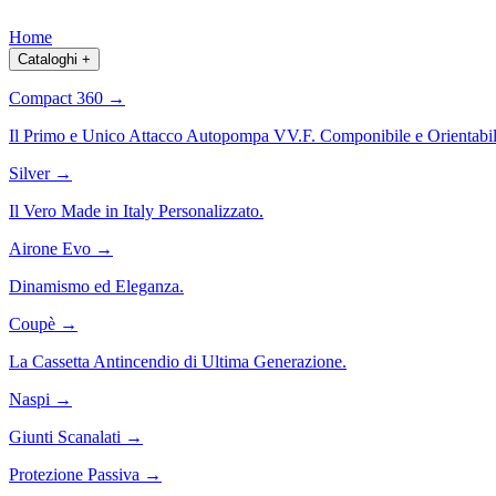
Home
Cataloghi
+
Compact 360
→
Il Primo e Unico Attacco Autopompa VV.F. Componibile e Orientabil
Silver
→
Il Vero Made in Italy Personalizzato.
Airone Evo
→
Dinamismo ed Eleganza.
Coupè
→
La Cassetta Antincendio di Ultima Generazione.
Naspi
→
Giunti Scanalati
→
Protezione Passiva
→