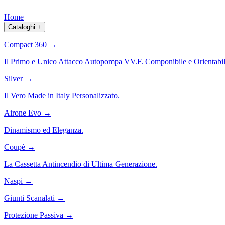
Home
Cataloghi
+
Compact 360
→
Il Primo e Unico Attacco Autopompa VV.F. Componibile e Orientabil
Silver
→
Il Vero Made in Italy Personalizzato.
Airone Evo
→
Dinamismo ed Eleganza.
Coupè
→
La Cassetta Antincendio di Ultima Generazione.
Naspi
→
Giunti Scanalati
→
Protezione Passiva
→