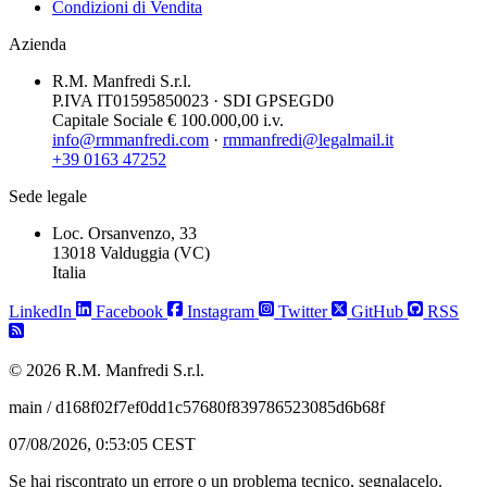
Condizioni di Vendita
Azienda
R.M. Manfredi S.r.l.
P.IVA IT01595850023 · SDI GPSEGD0
Capitale Sociale € 100.000,00 i.v.
info@rmmanfredi.com
·
rmmanfredi@legalmail.it
+39 0163 47252
Sede legale
Loc. Orsanvenzo, 33
13018 Valduggia (VC)
Italia
LinkedIn
Facebook
Instagram
Twitter
GitHub
RSS
© 2026 R.M. Manfredi S.r.l.
main / d168f02f7ef0dd1c57680f839786523085d6b68f
07/08/2026, 0:53:05 CEST
Se hai riscontrato un errore o un problema tecnico, segnalacelo.