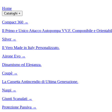
Home
Cataloghi
+
Compact 360
→
Il Primo e Unico Attacco Autopompa VV.F. Componibile e Orientabil
Silver
→
Il Vero Made in Italy Personalizzato.
Airone Evo
→
Dinamismo ed Eleganza.
Coupè
→
La Cassetta Antincendio di Ultima Generazione.
Naspi
→
Giunti Scanalati
→
Protezione Passiva
→