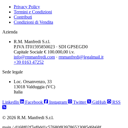
Privacy Policy
Termini e Condizioni
Contributi
Condizioni di Vendita
Azienda
R.M. Manfredi S.r.l.
P.IVA IT01595850023 · SDI GPSEGD0
Capitale Sociale € 100.000,00 i.v.
info@rmmanfredi.com
·
rmmanfredi@legalmail.it
+39 0163 47252
Sede legale
Loc. Orsanvenzo, 33
13018 Valduggia (VC)
Italia
LinkedIn
Facebook
Instagram
Twitter
GitHub
RSS
© 2026 R.M. Manfredi S.r.l.
main / d168f02f7ef0dd1c57680f839786523085d6b68f