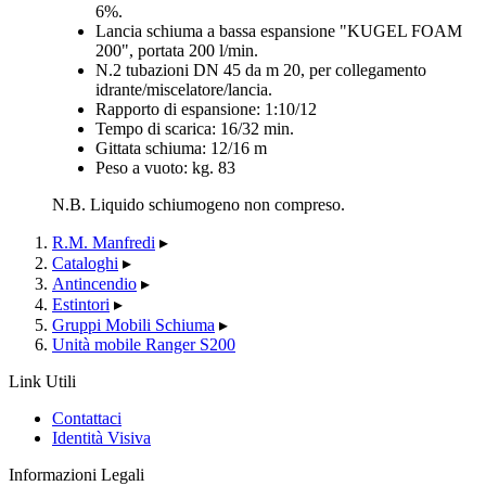
6%.
Lancia schiuma a bassa espansione "KUGEL FOAM
200", portata 200 l/min.
N.2 tubazioni DN 45 da m 20, per collegamento
idrante/miscelatore/lancia.
Rapporto di espansione: 1:10/12
Tempo di scarica: 16/32 min.
Gittata schiuma: 12/16 m
Peso a vuoto: kg. 83
N.B. Liquido schiumogeno non compreso.
R.M. Manfredi
▸
Cataloghi
▸
Antincendio
▸
Estintori
▸
Gruppi Mobili Schiuma
▸
Unità mobile Ranger S200
Link Utili
Contattaci
Identità Visiva
Informazioni Legali