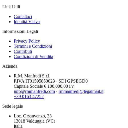
Link Utili
Contattaci
Identità Visiva
Informazioni Legali
Privacy Policy
Termini e Condizioni
Contributi
Condizioni di Vendita
Azienda
R.M. Manfredi S.r.l.
P.IVA IT01595850023 · SDI GPSEGD0
Capitale Sociale € 100.000,00 i.v.
info@rmmanfredi.com
·
rmmanfredi@legalmail.it
+39 0163 47252
Sede legale
Loc. Orsanvenzo, 33
13018 Valduggia (VC)
Italia