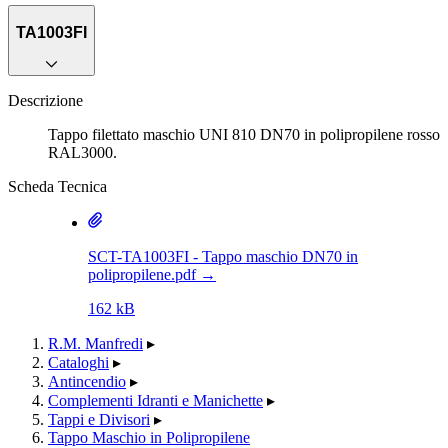
TA1003FI
Descrizione
Tappo filettato maschio UNI 810 DN70 in polipropilene rosso
RAL3000.
Scheda Tecnica
SCT-TA1003FI - Tappo maschio DN70 in
polipropilene.pdf
→
162 kB
R.M. Manfredi
▸
Cataloghi
▸
Antincendio
▸
Complementi Idranti e Manichette
▸
Tappi e Divisori
▸
Tappo Maschio in Polipropilene