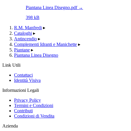
Piantana Linea Disegno.pdf
→
398 kB
R.M. Manfredi
▸
Cataloghi
▸
Antincendio
▸
Complementi Idranti e Manichette
▸
Piantane
▸
Piantana Linea Disegno
Link Utili
Contattaci
Identità Visiva
Informazioni Legali
Privacy Policy
Termini e Condizioni
Contributi
Condizioni di Vendita
Azienda