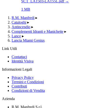
SCT_LA1503-LA155L.pdf
→
1 MB
R.M. Manfredi
▸
Cataloghi
▸
Antincendio
▸
Complementi Idranti e Manichette
▸
Lance
▸
Lancia Miami Genius
Link Utili
Contattaci
Identità Visiva
Informazioni Legali
Privacy Policy
Termini e Condizioni
Contributi
Condizioni di Vendita
Azienda
R.M. Manfredi S.r.l.